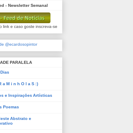
d - Newsletter Semanal
 link e caso goste inscreva-se
de @ecardosopintor
DADE PARALELA
 Dias
 a M i n h O l a S :)
os e Inspirações Artísticas
s Poemas
este Abstrato e
rativo