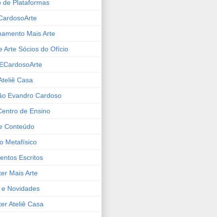
o de Plataformas
ECardosoArte
namento Mais Arte
 Arte Sócios do Ofício
 ECardosoArte
Ateliê Casa
ão Evandro Cardoso
Centro de Ensino
de Conteúdo
o Metafísico
ntos Escritos
er Mais Arte
s e Novidades
er Ateliê Casa