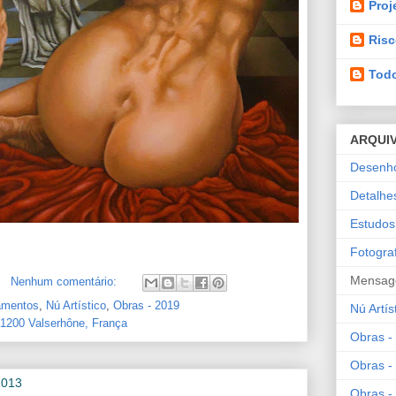
Proj
Risc
Todo
ARQUI
Desenh
Detalhe
Estudos
Fotograf
Mensag
Nenhum comentário:
amentos
,
Nú Artístico
,
Obras - 2019
Nú Artís
 01200 Valserhône, França
Obras -
Obras -
2013
Obras -