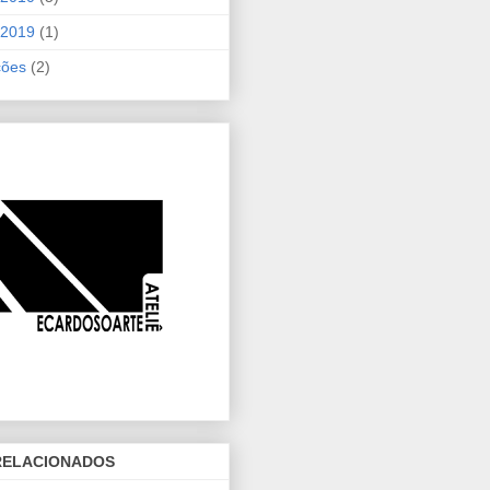
 2019
(1)
ções
(2)
 RELACIONADOS