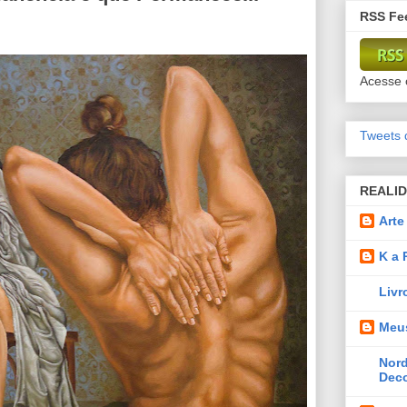
RSS Fee
Acesse o
Tweets 
REALI
Arte
K a R
Livr
Meu
Nord
Deco