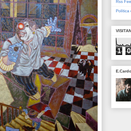
Rss Fee
Política
VISITA
1
0
E.Card