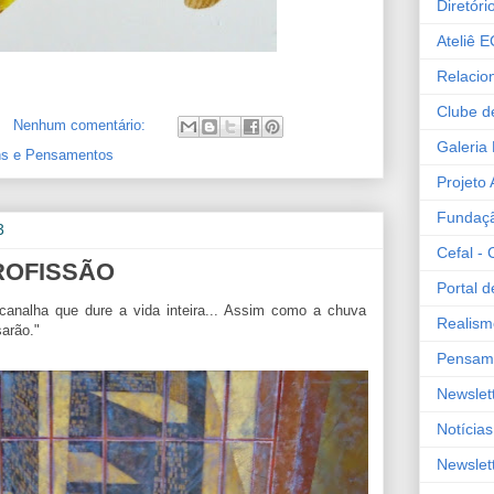
Diretóri
Ateliê 
Relacio
Clube de
Nenhum comentário:
Galeria
s e Pensamentos
Projeto 
Fundaç
3
Cefal - 
ROFISSÃO
Portal 
analha que dure a vida inteira... Assim como a chuva
Realism
arão."
Pensame
Newslett
Notícia
Newslett