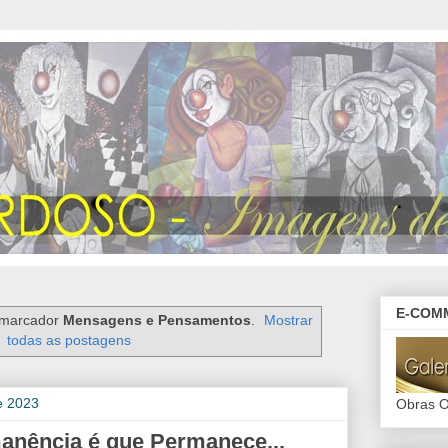
E-COMM
 marcador
Mensagens e Pensamentos
.
Mostrar
todas as postagens
e 2023
Obras O
nência é que Permanece...