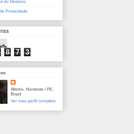
d do Diretório
 de Privacidade
NTES
8
7
3
oso
Altinho, Nordeste / PE,
Brazil
Ver meu perfil completo